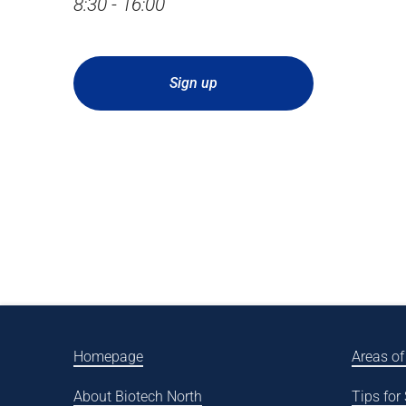
8:30 - 16:00
Sign up
Homepage
Areas of
About Biotech North
Tips for