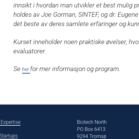
innsikt i hvordan man utvikler et best mulig p
holdes av Joe Gorman, SINTEF, og dr. Eugene 
det beste av deres samlete erfaringer og kun
Kurset inneholder noen praktiske øvelser, hv
evaluatorer.
Se
for mer informasjon og program.
her
 Expertise
Biotech North
PO Box 6413
 Startups
9294 Tromsø