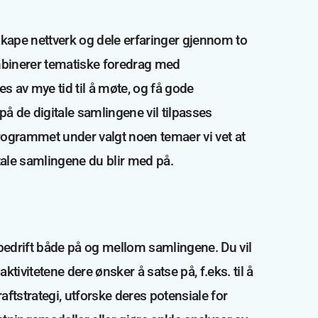
 skape nettverk og dele erfaringer gjennom to
mbinerer tematiske foredrag med
s av mye tid til å møte, og få gode
å de digitale samlingene vil tilpasses
rogrammet under valgt noen temaer vi vet at
itale samlingene du blir med på.
 bedrift både på og mellom samlingene. Du vil
tivitetene dere ønsker å satse på, f.eks. til å
aftstrategi, utforske deres potensiale for