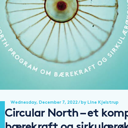
Wednesday, December 7, 2022
/ by
Line Kjelstrup
Circular North – et ko
bærekraft og sirkulær