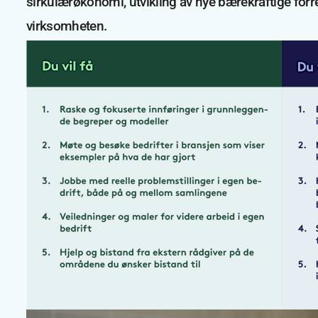
sirkulærøkonomi, utvikling av nye bærekraftige forr
virksomheten.