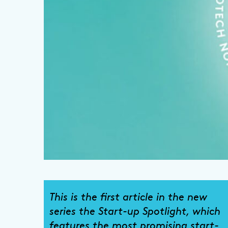
This is the first article in the new
series the Start-up Spotlight, which
features the most promising start-