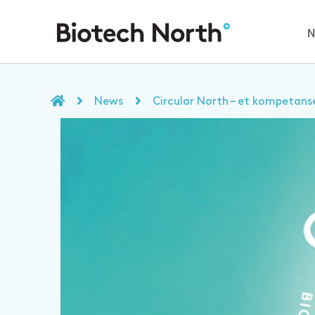
News
Circular North – et kompetan