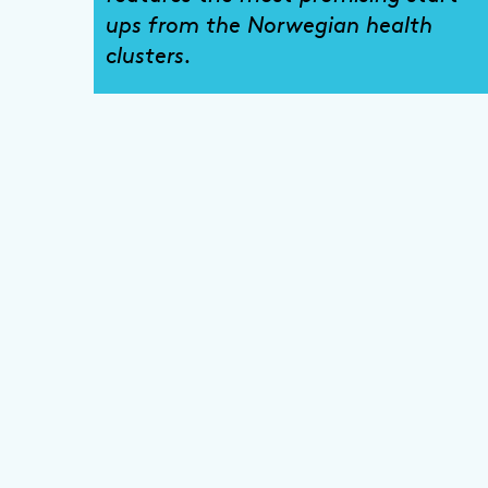
ups from the Norwegian health
clusters.