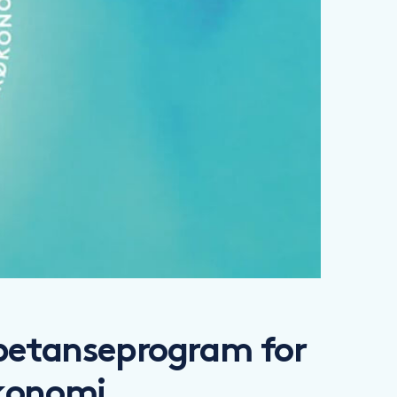
mpetanseprogram for
økonomi