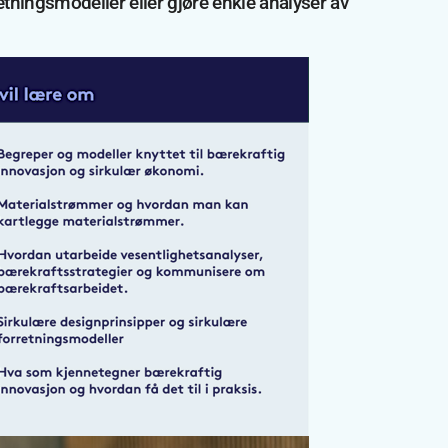
etningsmodeller eller gjøre enkle analyser av