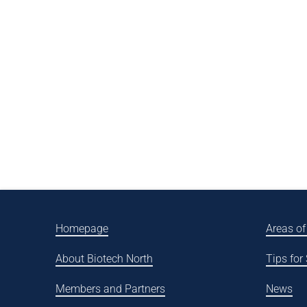
Homepage
Areas of
About Biotech North
Tips for
Members and Partners
News