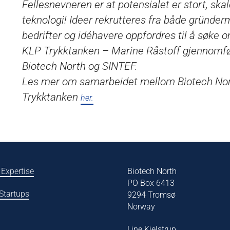
Fellesnevneren er at potensialet er stort, ska
teknologi! Ideer rekrutteres fra både gründermi
bedrifter og idéhavere oppfordres til å søke 
KLP Trykktanken – Marine Råstoff gjennomf
Biotech North og SINTEF.
Les mer om samarbeidet mellom Biotech Nor
Trykktanken
her.
 Expertise
Biotech North
PO Box 6413
 Startups
9294 Tromsø
Norway
Line Kjelstrup