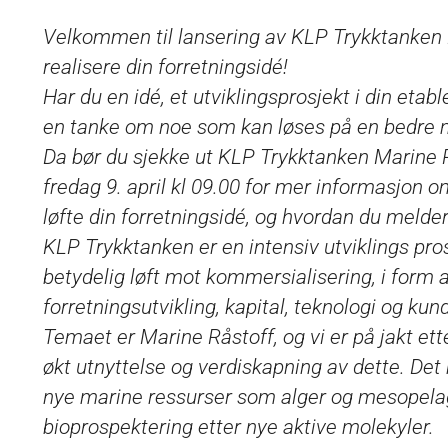
Velkommen til lansering av KLP Trykktanken M
realisere din forretningsidé!
Har du en idé, et utviklingsprosjekt i din etabl
en tanke om noe som kan løses på en bedre måt
Da bør du sjekke ut KLP Trykktanken Marine 
fredag 9. april kl 09.00 for mer informasjon
løfte din forretningsidé, og hvordan du melde
KLP Trykktanken er en intensiv utviklings pros
betydelig løft mot kommersialisering, i form 
forretningsutvikling, kapital, teknologi og kund
Temaet er Marine Råstoff, og vi er på jakt e
økt utnyttelse og verdiskapning av dette. Det
nye marine ressurser som alger og mesopelagi
bioprospektering etter nye aktive molekyler.