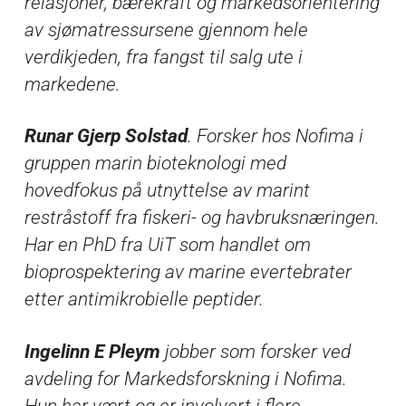
relasjoner, bærekraft og markedsorientering
av sjømatressursene gjennom hele
verdikjeden, fra fangst til salg ute i
markedene.
Runar Gjerp Solstad
. Forsker hos Nofima i
gruppen marin bioteknologi med
hovedfokus på utnyttelse av marint
restråstoff fra fiskeri- og havbruksnæringen.
Har en PhD fra UiT som handlet om
bioprospektering av marine evertebrater
etter antimikrobielle peptider.
Ingelinn E Pleym
jobber som forsker ved
avdeling for Markedsforskning i Nofima.
Hun har vært og er involvert i flere