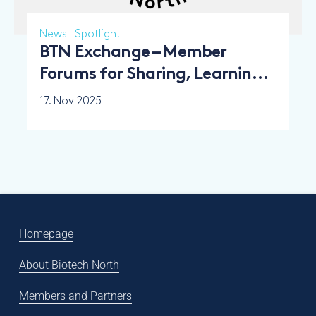
News
|
Spotlight
BTN Exchange – Member
Forums for Sharing, Learning
and Collaboration
17. Nov 2025
Homepage
About Biotech North
Members and Partners