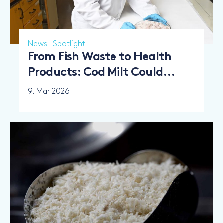
News
|
Spotlight
From Fish Waste to Health
Products: Cod Milt Could
Become a Valuable Resource
9. Mar 2026