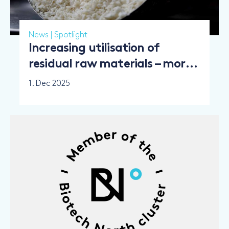
News
|
Spotlight
Increasing utilisation of
residual raw materials – more
going to food
1. Dec 2025