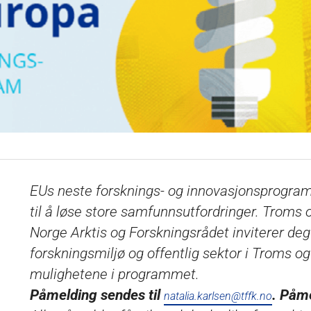
EUs neste forsknings- og innovasjonsprogram
til å løse store samfunnsutfordringer. Trom
Norge Arktis og Forskningsrådet inviterer deg t
forskningsmiljø og offentlig sektor i Troms o
mulighetene i programmet.
Påmelding sendes til
. Påme
natalia.karlsen@tffk.no