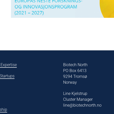
 Expertise
Biotech North
PO Box 6413
 Startups
9294 Tromsø
Norway
Line Kjelstrup
Cluster Manager
line@biotechnorth.no
ship