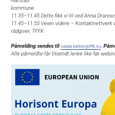
Harstad
kommune
11.35–11.45 Dette fikk vi til ved Anna Dran
11.45–11.55 Veien videre – Kontaktnettverk ve
rådgiver, TFFK
Påmelding sendes til
. Påme
natalia.karlsen@tffk.no
Alle påmeldte får tilsendt lenke like før webin