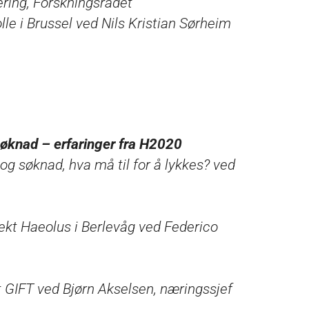
ering, Forskningsrådet
le i Brussel ved Nils Kristian Sørheim
øknad – erfaringer fra H2020
 og søknad, hva må til for å lykkes? ved
jekt Haeolus i Berlevåg ved Federico
kt GIFT ved Bjørn Akselsen, næringssjef