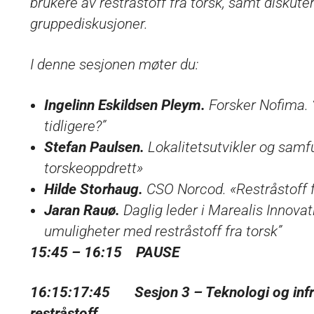
brukere av restråstoff fra torsk, samt diskute
gruppediskusjoner.
I denne sesjonen møter du:
Ingelinn Eskildsen Pleym.
Forsker Nofima. 
tidligere?”
Stefan Paulsen.
Lokalitetsutvikler og samf
torskeoppdrett»
Hilde Storhaug.
CSO Norcod. «Restråstoff f
Jaran Rauø.
Daglig leder i Marealis Innovat
umuligheter med restråstoff fra torsk”
15:45 – 16:15 P
16:15:17:45 Sesjon 3 – Teknologi og infra
restråstoff