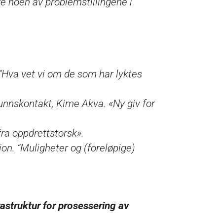
re noen av problemstillingene i
“Hva vet vi om de som har lyktes
unnskontakt, Kime Akva. «Ny giv for
ra oppdrettstorsk».
ion. “Muligheter og (foreløpige)
AUSE
struktur for prosessering av