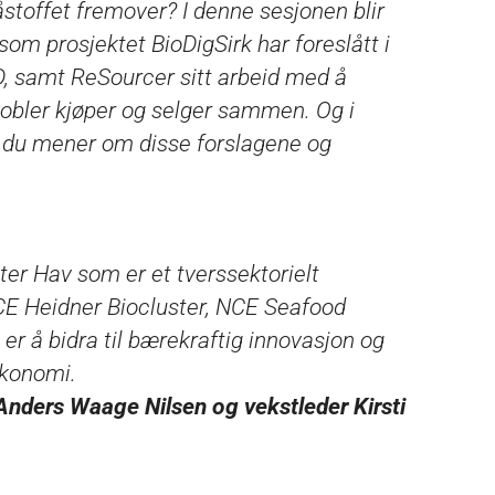
råstoffet fremover? I denne sesjonen blir
om prosjektet BioDigSirk har foreslått i
D, samt ReSourcer sitt arbeid med å
kobler kjøper og selger sammen. Og i
a du mener om disse forslagene og
ter Hav som er et tverssektorielt
CE Heidner Biocluster, NCE Seafood
r å bidra til bærekraftig innovasjon og
økonomi.
Anders Waage Nilsen og vekstleder Kirsti