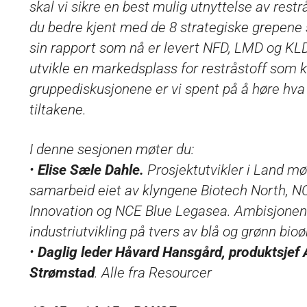
skal vi sikre en best mulig utnyttelse av rest
du bedre kjent med de 8 strategiske grepene s
sin rapport som nå er levert NFD, LMD og KL
utvikle en markedsplass for restråstoff som 
gruppediskusjonene er vi spent på å høre hv
tiltakene.
I denne sesjonen møter du:
•
Elise Sæle Dahle.
Prosjektutvikler i Land mø
samarbeid eiet av klyngene Biotech North, N
Innovation og NCE Blue Legasea. Ambisjonen e
industriutvikling på tvers av blå og grønn bio
•
Daglig leder Håvard Hansgård, produktsjef 
Strømstad
. Alle fra Resourcer