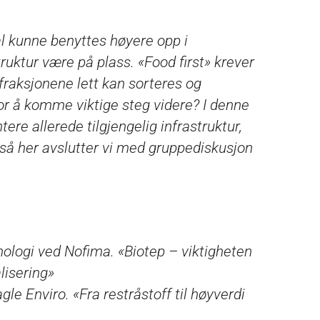
al kunne benyttes høyere opp i
truktur være på plass. «Food first» krever
e fraksjonene lett kan sorteres og
 for å komme viktige steg videre? I denne
ere allerede tilgjengelig infrastruktur,
gså her avslutter vi med gruppediskusjon
ologi ved Nofima. «Biotep – viktigheten
lisering»
le Enviro. «Fra restråstoff til høyverdi