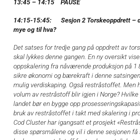
13:45 – 14:15 PAUSE
14:15-15:45: Sesjon 2 Torskeoppdrett – den
mye og til hva?
Det satses for tredje gang på oppdrett av torsk 
skal lykkes denne gangen. En ny oversikt vise
oppskalering fra nåværende produksjon på 1 80
sikre økonomi og bærekraft i denne satsinge
mulig verdiskaping. Også restråstoffet. Men h
volum av restråstoff blir igjen i Norge? Hvilke
landet bør en bygge opp prosesseringskapasit
bruk av restråstoffet i takt med skalering i
Cod Cluster har igangsatt et prosjekt «Restråst
disse spørsmålene og vil i denne sesjonen få